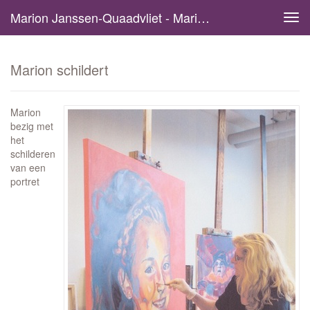
Marion Janssen-Quaadvliet - Marion Schildert
Tog
navi
Marion schildert
Marion
bezig met
het
schilderen
van een
portret