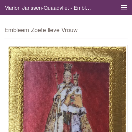
Marion Janssen-Quaadvliet - Embleem Zoete Lieve Vrouw
Tog
navi
Embleem Zoete lieve Vrouw