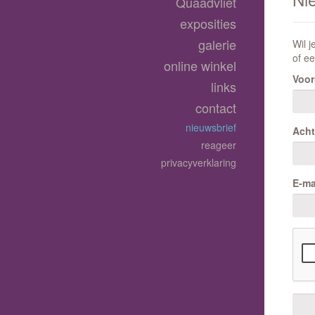
Quaadvliet
exposities
galerie
Wil j
of ee
online winkel
Voo
links
contact
nieuwsbrief
Ach
reageer
privacyverklaring
E-ma