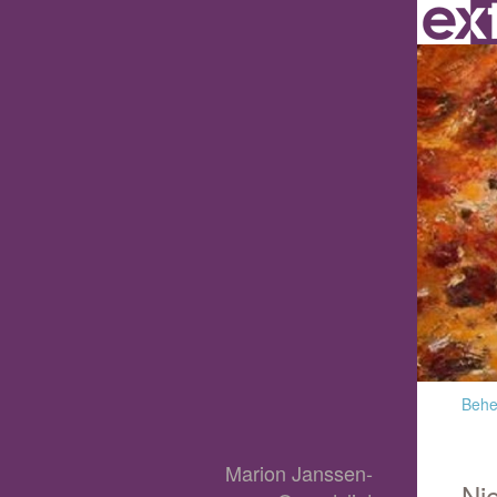
Behee
Marion Janssen-
Ni