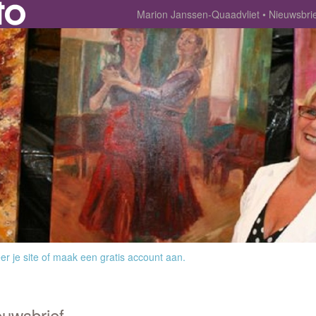
Marion Janssen-Quaadvliet
Nieuwsbrie
r je site
of
maak een gratis account aan
.
euwsbrief