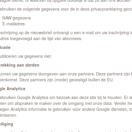
aagde dienst, of waarvan bij opgave duidelijk is dat ze aan ons worden
gebruiken de volgende gegevens voor de in deze privacyverklaring ge
NAW gegevens
E-mailadres
nschrijving op de nieuwsbrief ontvangt u een e-mail om uw inschrijving
adres toegevoegd aan de lijst van abonnees.
icatie
publiceren uw gegevens niet.
trekking aan derden
kunnen uw gegevens doorgeven aan onze partners. Deze partners zijn b
eenkomst. Deze partners zijn (mede) gevestigd buiten de EU.
le Analytics
gebruiken Google Analytics om bezoek aan deze site bij te houden. E
oten om afspraken te maken over de omgang met onze data. Verder he
egen Analytics informatie te gebruiken voor andere Google diensten, tot
imiseren.
iliging