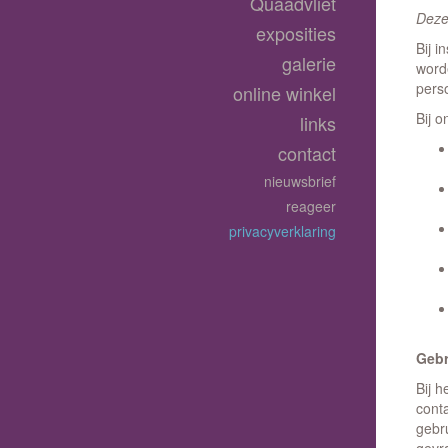
Quaadvliet
Deze
exposities
Bij i
galerie
word
pers
online winkel
Bij 
links
contact
nieuwsbrief
reageer
privacyverklaring
Gebr
Bij h
cont
gebr