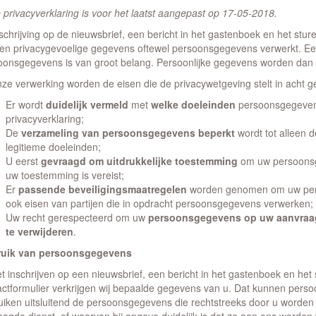
 privacyverklaring is voor het laatst aangepast op 17-05-2018.
nschrijving op de nieuwsbrief, een bericht in het gastenboek en het stur
en privacygevoelige gegevens oftewel persoonsgegevens verwerkt. E
oonsgegevens is van groot belang. Persoonlijke gegevens worden dan o
onze verwerking worden de eisen die de privacywetgeving stelt in acht
Er wordt
duidelijk vermeld
met
welke doeleinden
persoonsgegevens
privacyverklaring;
De
verzameling van persoonsgegevens beperkt
wordt tot alleen 
legitieme doeleinden;
U eerst
gevraagd om uitdrukkelijke toestemming
om uw persoonsg
uw toestemming is vereist;
Er
passende beveiligingsmaatregelen
worden genomen om uw per
ook eisen van partijen die in opdracht persoonsgegevens verwerken;
Uw recht gerespecteerd om uw
persoonsgegevens op uw aanvraag t
te verwijderen
.
uik van persoonsgegevens
et inschrijven op een nieuwsbrief, een bericht in het gastenboek en het 
actformulier verkrijgen wij bepaalde gegevens van u. Dat kunnen pers
uiken uitsluitend de persoonsgegevens die rechtstreeks door u worden