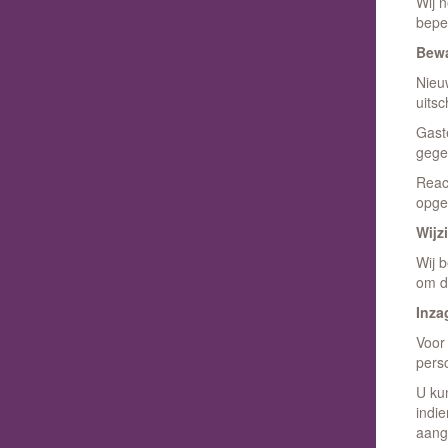
Wij 
bepe
Bewa
Nieu
uitsc
Gast
gege
Reac
opges
Wijz
Wij 
om d
Inza
Voor 
pers
U ku
indi
aang