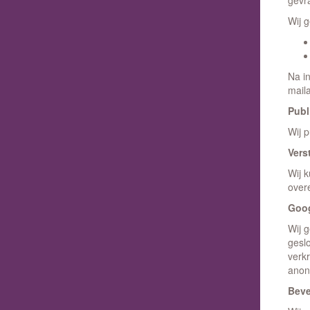
gevr
Wij 
Na i
mail
Publ
Wij 
Vers
Wij 
over
Goog
Wij 
gesl
verkr
anon
Beve