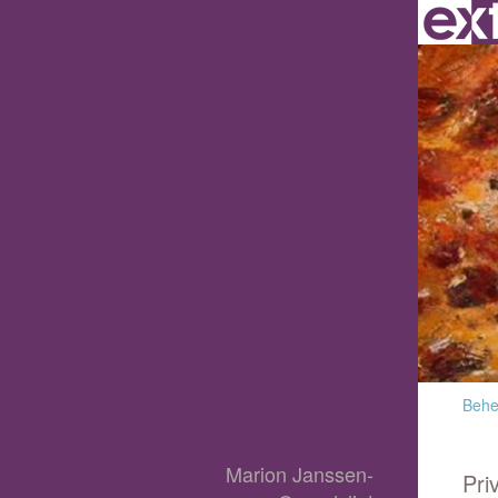
Behee
Marion Janssen-
Pri