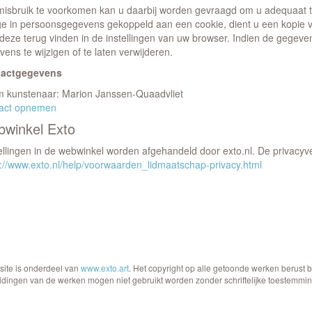
isbruik te voorkomen kan u daarbij worden gevraagd om u adequaat te
ge in persoonsgegevens gekoppeld aan een cookie, dient u een kopie va
 deze terug vinden in de instellingen van uw browser. Indien de gegev
ens te wijzigen of te laten verwijderen.
tactgegevens
 kunstenaar: Marion Janssen-Quaadvliet
act opnemen
winkel Exto
llingen in de webwinkel worden afgehandeld door exto.nl. De privacyver
s://www.exto.nl/help/voorwaarden_lidmaatschap-privacy.html
site is onderdeel van
www.exto.art
. Het copyright op alle getoonde werken berust 
ldingen van de werken mogen niet gebruikt worden zonder schriftelijke toestemmin