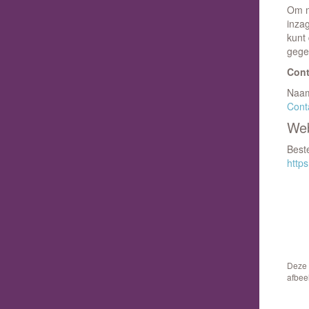
Om m
inza
kunt
gegev
Con
Naam
Cont
Web
Beste
http
Deze 
afbee