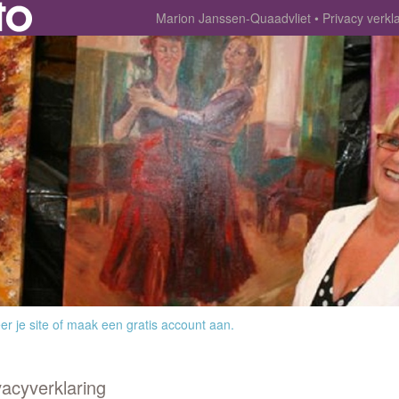
Marion Janssen-Quaadvliet
Privacy verkl
r je site
of
maak een gratis account aan
.
vacyverklaring