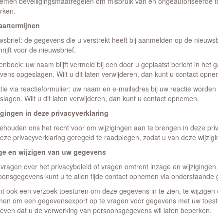
nemen beveiligingsmaatregelen om misbruik van en ongeautoriseerde 
rken.
artermijnen
wsbrief: de gegevens die u verstrekt heeft bij aanmelden op de nieuws
hrijft voor de nieuwsbrief.
enboek: uw naam blijft vermeld bij een door u geplaatst bericht in het
vens opgeslagen. Wilt u dit laten verwijderen, dan kunt u contact opn
tie via reactieformulier: uw naam en e-mailadres bij uw reactie worden
lagen. Wilt u dit laten verwijderen, dan kunt u contact opnemen.
igingen in deze privacyverklaring
behouden ons het recht voor om wijzigingen aan te brengen in deze priv
eze privacyverklaring geregeld te raadplegen, zodat u van deze wijzig
ge en wijzigen van uw gegevens
vragen over het privacybeleid of vragen omtrent inzage en wijzigingen 
oonsgegevens kunt u te allen tijde contact opnemen via onderstaande
nt ook een verzoek toesturen om deze gegevens in te zien, te wijzigen 
enen om een gegevensexport op te vragen voor gegevens met uw toest
even dat u de verwerking van persoonsgegevens wil laten beperken.