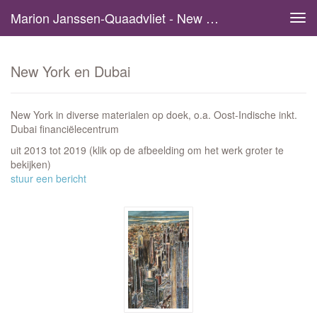
Marion Janssen-Quaadvliet - New York En Dubai
Tog
navi
New York en Dubai
New York in diverse materialen op doek, o.a. Oost-Indische inkt.
Dubai financiëlecentrum
uit 2013 tot 2019
(klik op de afbeelding om het werk groter te
bekijken)
stuur een bericht