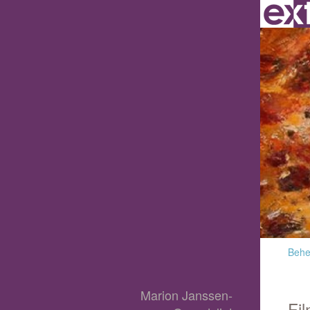
Behee
Marion Janssen-
Fil