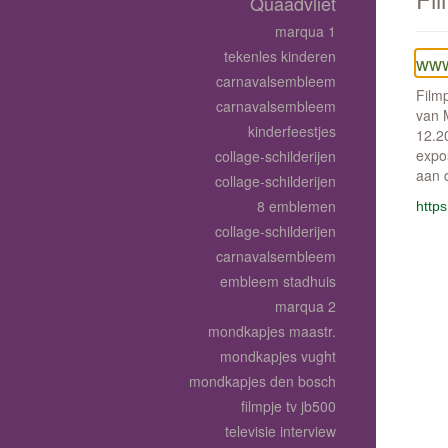
Quaadvliet
marqua 1
tekenles kinderen
www
carnavalsembleem
Filmp
carnavalsembleem
van 
kinderfeestjes
12.20
expo
collage-schilderijen
aan 
collage-schilderijen
8 emblemen
http
collage-schilderijen
carnavalsembleem
embleem stadhuis
marqua 2
mondkapjes maastr.
mondkapjes vught
mondkapjes den bosch
filmpje tv jb500
televisie interview