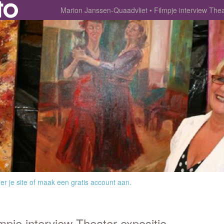
Marion Janssen-Quaadvliet
Filmpje interview Thea
r je site
of
maak een gratis account aan
.
mpje interview Theater expositie