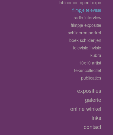
labloemen opent expo
filmpje televisie
radio interview
filmpje expositie
schilderen portret
boek schilderijen
televisie invisio
kubra
10x10 artist
tekencollectief
publicaties
exposities
galerie
online winkel
links
contact