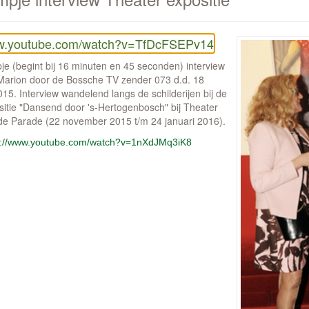
.youtube.com/watch?v=TfDcFSEPv14
je (begint bij 16 minuten en 45 seconden) interview
Marion door de Bossche TV zender 073 d.d. 18
15. Interview wandelend langs de schilderijen bij de
sitie "Dansend door 's-Hertogenbosch" bij Theater
de Parade (22 november 2015 t/m 24 januari 2016).
s://www.youtube.com/watch?v=1nXdJMq3iK8