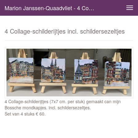
Marion Janssen-Quaadvliet - 4 Collage-Schilderijtjes Incl. Schildersezeltjes
Tog
navi
4 Collage-schilderijtjes incl. schildersezeltjes
4 Collage-schilderijtjes (7x7 cm. per stuk) gemaakt can mijn
Bossche mondkapjes. incl. schildersezeltjes.
Set van 4 stuks € 60.