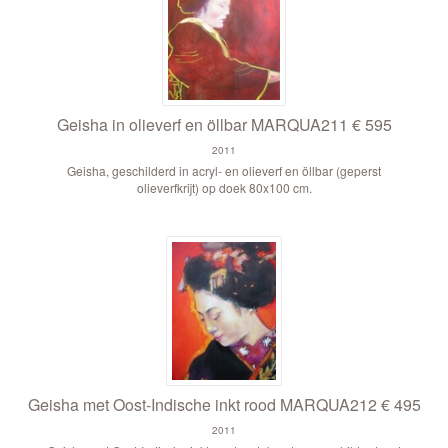
Geisha in olieverf en öllbar MARQUA211 € 595
2011
Geisha, geschilderd in acryl- en olieverf en öllbar (geperst
olieverfkrijt) op doek 80x100 cm.
Geisha met Oost-Indische inkt rood MARQUA212 € 495
2011