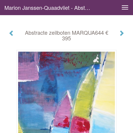
Marion Janssen-Quaadvliet - Abstracte Zeilboten MARQUA644 € 395
Tog
navi
Abstracte zeilboten MARQUA644 €
395