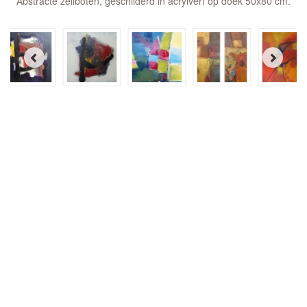
Abstracte zeilboten, geschilderd in acrylverf op doek 50x80 cm.