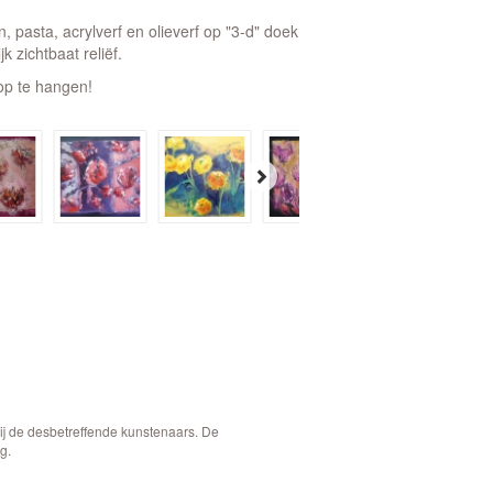
 pasta, acrylverf en olieverf op "3-d" doek
k zichtbaat reliëf.
l op te hangen!
bij de desbetreffende kunstenaars. De
g.