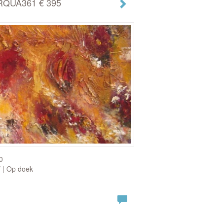
ARQUA361 € 395
0
f | Op doek