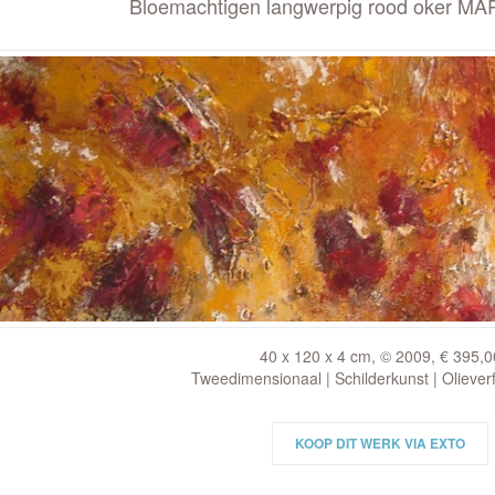
Bloemachtigen langwerpig rood oker M
40 x 120 x 4 cm, © 2009, € 395,0
Tweedimensionaal | Schilderkunst | Oliever
KOOP DIT WERK VIA EXTO