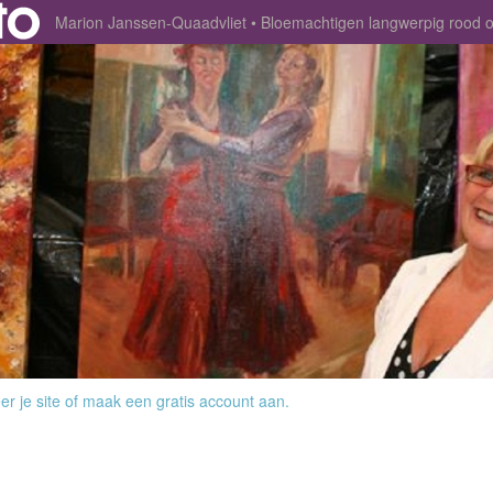
Marion Janssen-Quaadvliet
Bloemachtigen langwerpig rood
r je site
of
maak een gratis account aan
.