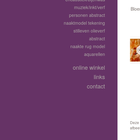
muziek/inkt/verf
Bloe
personen abstract
naaktmodel tekening
stilleven olieverf
abstract
naakte rug model
aquarellen
online winkel
links
contact
Deze 
afbee