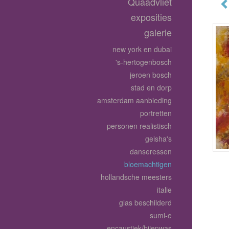
Quaadvliet
exposities
galerie
new york en dubai
's-hertogenbosch
jeroen bosch
stad en dorp
amsterdam aanbieding
portretten
personen realistisch
geisha's
danseressen
bloemachtigen
hollandsche meesters
italie
glas beschilderd
sumi-e
encaustiek/bijenwas