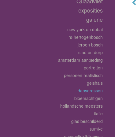
Quaadvliet
exposities
galerie
new york en dubai
's-hertogenbosch
jeroen bosch
stad en dorp
amsterdam aanbieding
portretten
personen realistisch
geisha's
danseressen
bloemachtigen
hollandsche meesters
italie
glas beschilderd
sumi-e
encaustiek/bijenwas