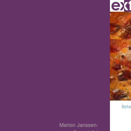
Behee
Marion Janssen-