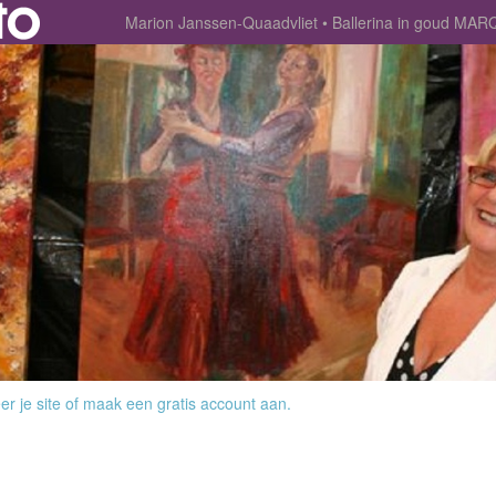
Marion Janssen-Quaadvliet
Ballerina in goud MA
r je site
of
maak een gratis account aan
.