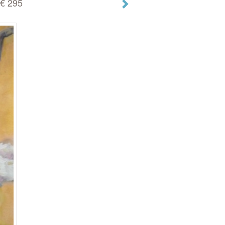
€ 295