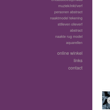
muziek/inkt/verf
personen abstract
naaktmodel tekening
stilleven olieverf
abstract
naakte rug model
aquarellen
online winkel
links
contact