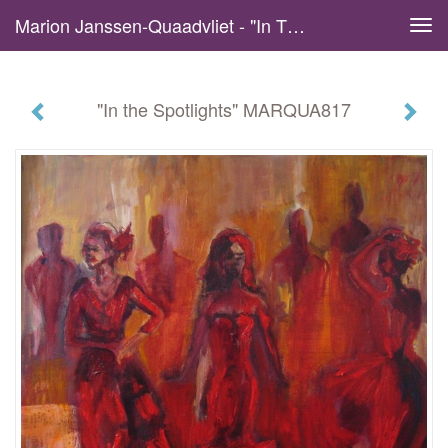
Marion Janssen-Quaadvliet - "In The Spotlights" MARQUA817
Tog
navi
"In the Spotlights" MARQUA817