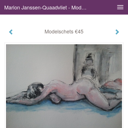
Marion Janssen-Quaadvliet - Modelschets €45
Tog
navi
Modelschets €45