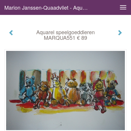
Marion Janssen-Quaadvliet - Aquarel Speelgoeddieren MARQUA551 € 89
Tog
navi
Aquarel speelgoeddieren
MARQUA551 € 89