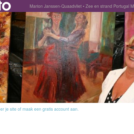
Marion Janssen-Quaadvliet
Zee en strand Portugal
r je site
of
maak een gratis account aan
.