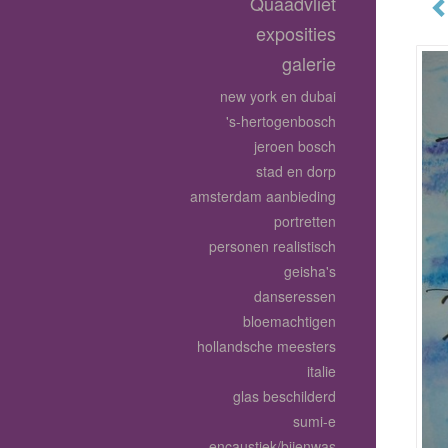
Quaadvliet
exposities
galerie
new york en dubai
's-hertogenbosch
jeroen bosch
stad en dorp
amsterdam aanbieding
portretten
personen realistisch
geisha's
danseressen
bloemachtigen
hollandsche meesters
italie
glas beschilderd
sumi-e
encaustiek/bijenwas