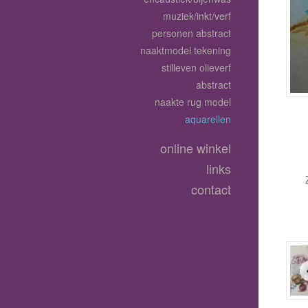
muziek/inkt/verf
personen abstract
naaktmodel tekening
stilleven olieverf
abstract
naakte rug model
aquarellen
online winkel
links
contact