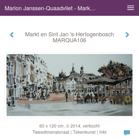
Marion Janssen-Quaadvliet - Markt En Sint Jan 's-Hertogenbosch MARQUA106
Tog
navi
Markt en Sint Jan 's-Hertogenbosch
MARQUA106
60 x 120 cm, © 2014, verkocht
Tweedimensionaal | Tekenkunst | Inkt