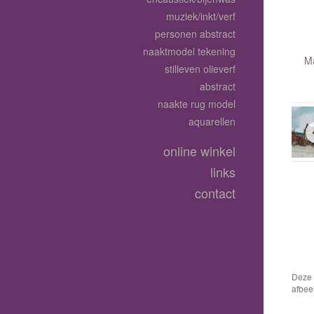
muziek/inkt/verf
personen abstract
naaktmodel tekening
Ma
stilleven olieverf
abstract
naakte rug model
aquarellen
online winkel
links
contact
Deze 
afbee