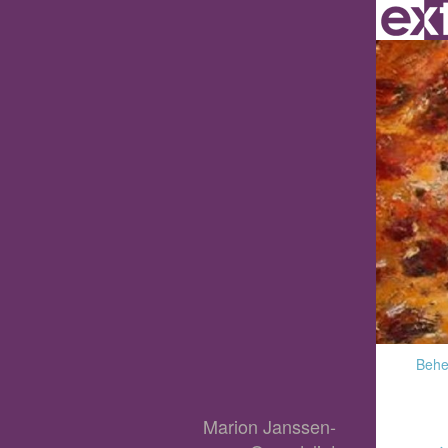
Behee
Marion Janssen-