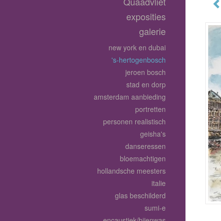
Quaadvliet
exposities
galerie
new york en dubai
's-hertogenbosch
jeroen bosch
stad en dorp
amsterdam aanbieding
portretten
personen realistisch
geisha's
danseressen
bloemachtigen
hollandsche meesters
italie
glas beschilderd
sumi-e
encaustiek/bijenwas