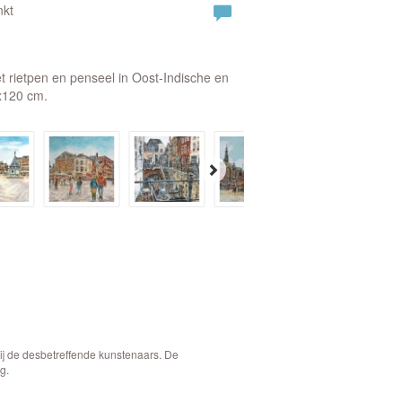
nkt
t rietpen en penseel in Oost-Indische en
x120 cm.
bij de desbetreffende kunstenaars. De
g.