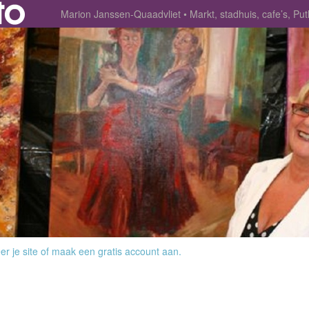
Marion Janssen-Quaadvliet
Markt, stadhuis, cafe’s, 
r je site
of
maak een gratis account aan
.