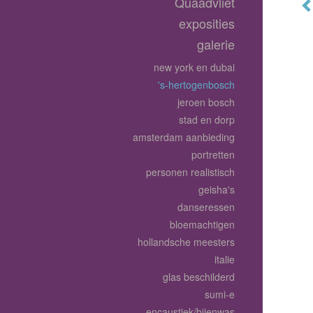
Quaadvliet
exposities
galerie
new york en dubai
's-hertogenbosch
jeroen bosch
stad en dorp
amsterdam aanbieding
portretten
personen realistisch
geisha's
danseressen
bloemachtigen
hollandsche meesters
italie
glas beschilderd
sumi-e
encaustiek/bijenwas