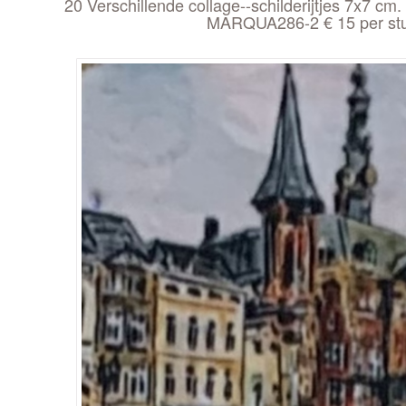
20 Verschillende collage--schilderijtjes 7x7 cm. 
MARQUA286-2 € 15 per st