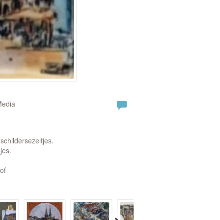
Media
 schildersezeltjes.
jes.
 of