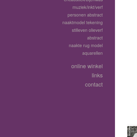
muziek/inkt/verf
personen abstract
naaktmodel tekening
stilleven olieverf
abstract
naakte rug model
aquarellen
online winkel
links
contact