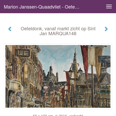
Marion Janssen-Quaadvliet - Oeteldonk, Vanaf Markt Zicht Op Sint Jan MARQUA148
Tog
navi
Oeteldonk, vanaf markt zicht op Sint
Jan MARQUA148
60 x 100 cm, © 2016, verkocht