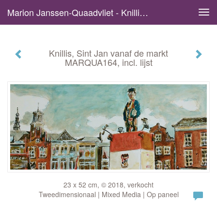
Marion Janssen-Quaadvliet - Knillis, Sint Jan Vanaf De Markt MARQUA164, Incl. Lijst
Tog
navi
Knillis, Sint Jan vanaf de markt
MARQUA164, incl. lijst
23 x 52 cm, © 2018, verkocht
Tweedimensionaal | Mixed Media | Op paneel