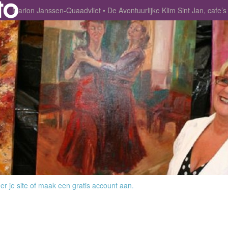
Marion Janssen-Quaadvliet
De Avontuurlijke Klim Sint Jan, caf
r je site
of
maak een gratis account aan
.