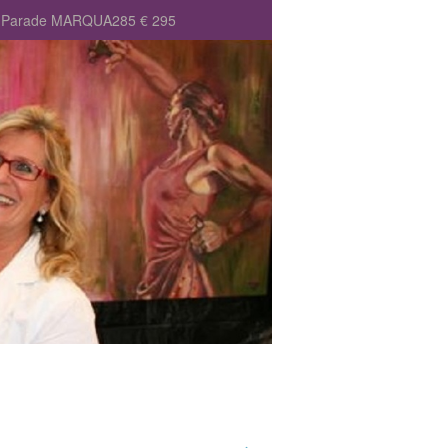
e’s Parade MARQUA285 € 295