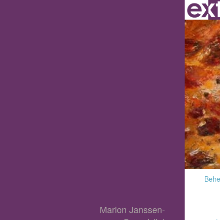
Behee
Marion Janssen-