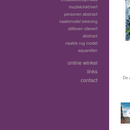
muziek/inkt/verf
personen abstract
naaktmodel tekening
stilleven olieverf
abstract
naakte rug model
aquarellen
online winkel
links
De 
contact