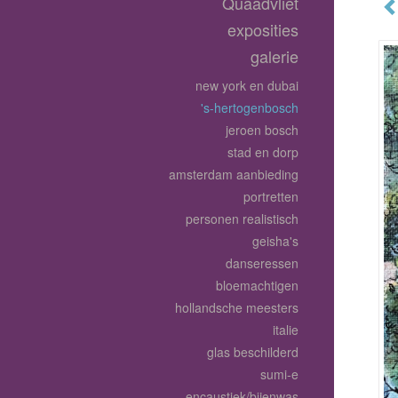
Quaadvliet
exposities
galerie
new york en dubai
's-hertogenbosch
jeroen bosch
stad en dorp
amsterdam aanbieding
portretten
personen realistisch
geisha's
danseressen
bloemachtigen
hollandsche meesters
italie
glas beschilderd
sumi-e
encaustiek/bijenwas