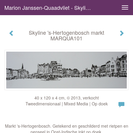
Marion Janssen-Quaadvliet - Skyline 's-Hertogenbosch Markt MARQUA101
Tog
navi
Skyline 's-Hertogenbosch markt
MARQUA101
40 x 120 x 4 cm, © 2013, verkocht
Tweedimensionaal | Mixed Media | Op doek
Markt 's-Hertogenbosch. Getekend en geschilderd met rietpen en
penseel in Oost-Indische inkt op doek.