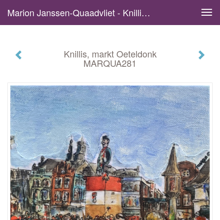
Marion Janssen-Quaadvliet - Knillis, Markt Oeteldonk MARQUA281
Tog
navi
Knillis, markt Oeteldonk
MARQUA281