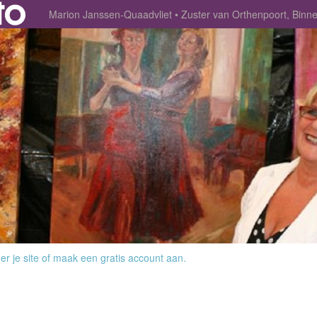
Marion Janssen-Quaadvliet
Zuster van Orthenpoort, Bi
r je site
of
maak een gratis account aan
.