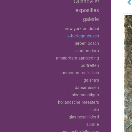
Quaadvliet
exposities
galerie
new york en dubai
's-hertogenbosch
jeroen bosch
stad en dorp
amsterdam aanbieding
portretten
personen realistisch
geisha's
danseressen
bloemachtigen
hollandsche meesters
italie
glas beschilderd
sumi-e
encaustiek/bijenwas