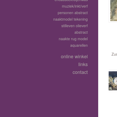
muziek/inkt/verf
personen abstract
naaktmodel tekening
stilleven olieverf
abstract
naakte rug model
aquarellen
Zus
online winkel
links
contact