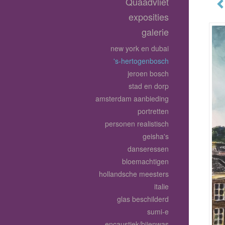
Quaadvliet
exposities
galerie
new york en dubai
's-hertogenbosch
jeroen bosch
stad en dorp
amsterdam aanbieding
portretten
personen realistisch
geisha's
danseressen
bloemachtigen
hollandsche meesters
italie
glas beschilderd
sumi-e
encaustiek/bijenwas