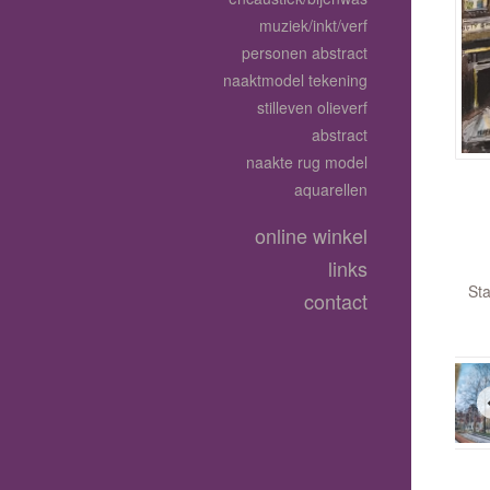
muziek/inkt/verf
personen abstract
naaktmodel tekening
stilleven olieverf
abstract
naakte rug model
aquarellen
online winkel
links
Sta
contact