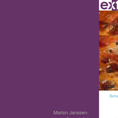
Behee
Marion Janssen-