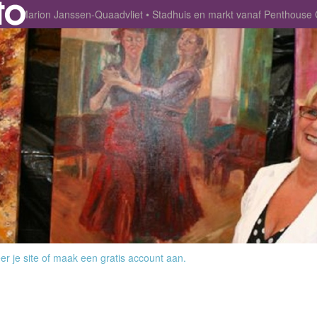
Marion Janssen-Quaadvliet
Stadhuis en markt vanaf Penthous
r je site
of
maak een gratis account aan
.