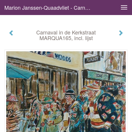
Marion Janssen-Quaadvliet - Carnaval In De Kerkstraat MARQUA165, Incl. Lijst
Tog
navi
Carnaval in de Kerkstraat
MARQUA165, incl. lijst