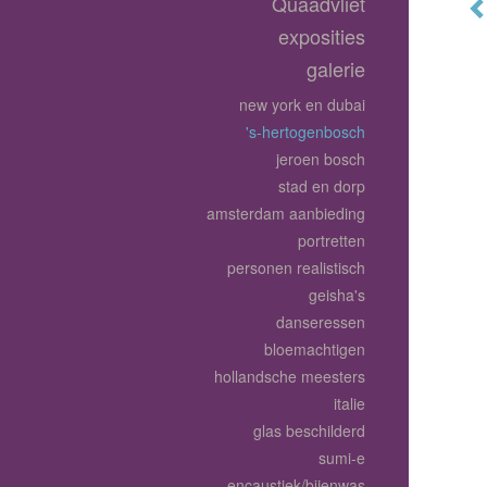
Quaadvliet
exposities
galerie
new york en dubai
's-hertogenbosch
jeroen bosch
stad en dorp
amsterdam aanbieding
portretten
personen realistisch
geisha's
danseressen
bloemachtigen
hollandsche meesters
italie
glas beschilderd
sumi-e
encaustiek/bijenwas