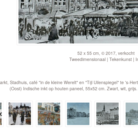
52 x 55 cm, © 2017, verkocht
Tweedimensionaal | Tekenkunst | I
arkt, Stadhuis, café "in de kleine Werelt" en "Tijl Uilenspiegel" te 's-
(Oost) Indische inkt op houten paneel, 55x52 cm. Zwart, wit, grijs. I