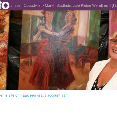
rion Janssen-Quaadvliet
Markt, Stadhuis, café Kleine Werelt en Tijl 
r je site
of
maak een gratis account aan
.