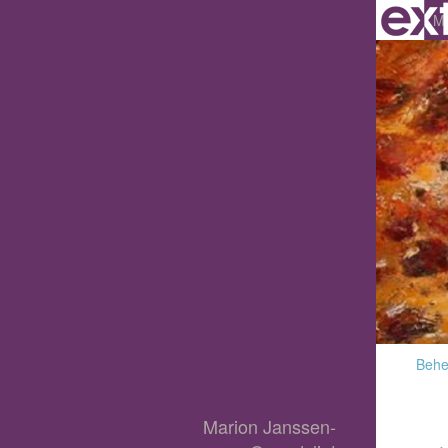
Ma
Behee
Marion Janssen-