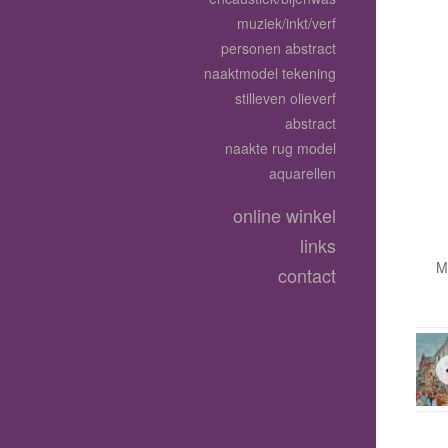
muziek/inkt/verf
personen abstract
naaktmodel tekening
stilleven olieverf
abstract
naakte rug model
aquarellen
online winkel
links
M
contact