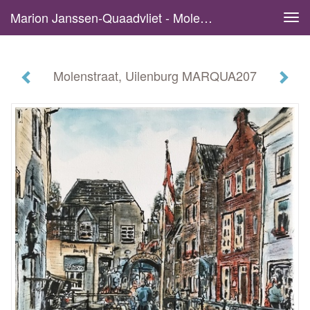
Marion Janssen-Quaadvliet - Molenstraat, Uilenburg MARQUA207
Tog
navi
Molenstraat, Uilenburg MARQUA207