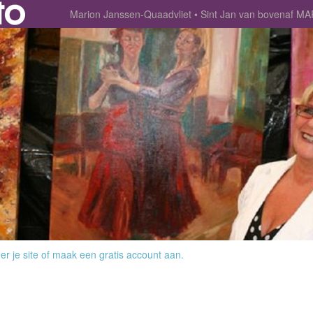
Marion Janssen-Quaadvliet
Sint Jan van bovenaf M
r je site
of
maak een gratis account aan
.