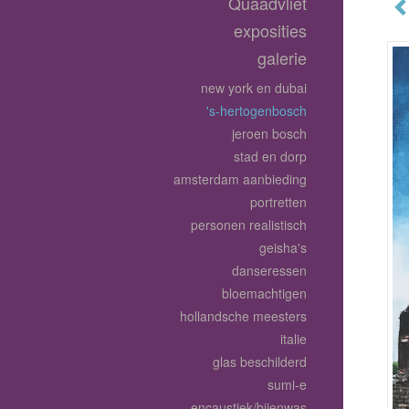
Quaadvliet
exposities
galerie
new york en dubai
's-hertogenbosch
jeroen bosch
stad en dorp
amsterdam aanbieding
portretten
personen realistisch
geisha's
danseressen
bloemachtigen
hollandsche meesters
italie
glas beschilderd
sumi-e
encaustiek/bijenwas