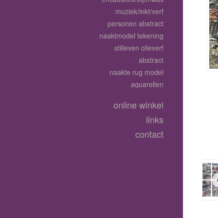
muziek/inkt/verf
personen abstract
naaktmodel tekening
stilleven olieverf
abstract
naakte rug model
aquarellen
online winkel
links
contact